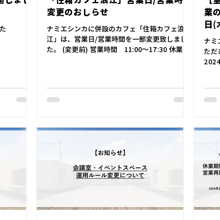
変更のおしらせ
業の
日(
た
ナミエシンカに併設のカフェ「住箱カフェ浪
江」は、営業日/営業時間を一部変更致しまし
ナミ
た。 (変更前) 営業時間 11:00～17:30 休業
ただ
日 月曜・火曜 (変更後) 営業時間 11:00～
202
17:00 （営業時間の短縮） 休業日 不定
イト
休 ...
（火
ご了