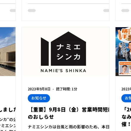
どに、ぜひご利用ください。 皆さんのお越しを
ム」
心よりお待ちしております！...
2023年9月8日
読了時間: 1分
202
お知らせ
お
しました
【重要】9月8日（金）営業時間短縮
「2
のおしらせ
なみ
ンカ”の公式
催
ナミエシンカ
ナミエシンカは台風と雨の影響のため、本日9