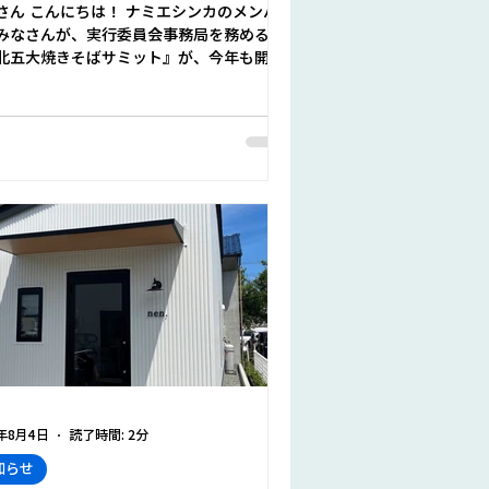
ボランティア大募集 (やきそばサ
さん こんにちは！ ナミエシンカのメンバ
ット実行委員会事務局)
みなさんが、実行委員会事務局を務める
北五大焼きそばサミット』が、今年も開催
ます！！ 東北五大やきそば (横手やきそ
黒石つゆやきそば、男鹿しょっつる焼きそ
石巻焼きそば、なみえ焼そば) が、浪江
3年8月4日
読了時間: 2分
知らせ