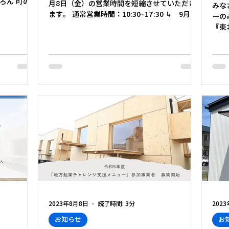
と
ろん 町の魅
月8日（金）の営業時間を短縮させていただき
みな
いきます。
ミ
ます。 通常営業時間：10:30~17:30 ↳ 9月8
ーの
日 営業時間：10:30 ~ 16:00 ご利用の皆さまに
『東
eshinka...
は、ご迷惑をお掛けしますが、何卒、ご了承く
され
ださい。...
ば、
ば、
町...
2023年8月8日
読了時間: 3分
202
お知らせ
お