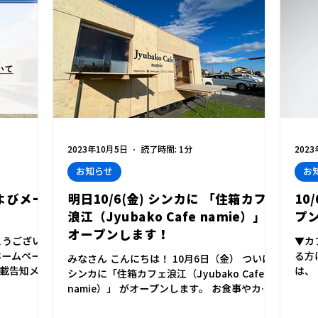
2023年10月5日
読了時間: 1分
202
お知らせ
お
よびメー
明日10/6(金) シンカに 「住箱カフェ
10
浪江（Jyubako Cafe namie）」が
プ
オープンします！
とうございま
▼カ
当ホームページ
る方
みなさん こんにちは！ 10月6日（金） ついに
載告知メー
は、
シンカに「住箱カフェ浪江（Jyubako Cafe
メンバーの皆
「浪
namie）」 がオープンします。 お食事やカフ
ましたこと
グラ
ェタイムはもちろんお仕事で一息つきたい時な
プロ