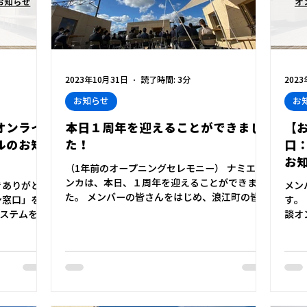
2023年10月31日
読了時間: 3分
202
お知らせ
お
オンライ
本日１周年を迎えることができまし
【
ルのお知
た！
口
お知
（1年前のオープニングセレモニー） ナミエシ
ンカは、本日、１周年を迎えることができまし
きありがとう
メン
た。 メンバーの皆さんをはじめ、浪江町の皆さ
ン窓口」をよ
す。
ん、パートナーの皆さんのご理解ご協力に、心
ステムをリ
談オ
より感謝いたします。 浪江町にお世話になり始
ルに伴い、相
たし
めた、シンカができる何年も前のこと。浪江町
た。以下の
ステム
には、日本の地域...
申込を進め
年10