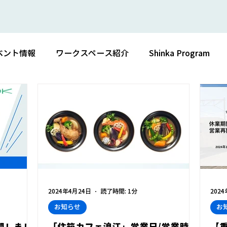
ベント情報
ワークスペース紹介
Shinka Program
2024年4月24日
読了時間: 1分
202
お知らせ
お
開しまし
「住箱カフェ浪江」営業日/営業時間
【