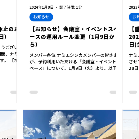
2024年1月9日
読了時間: 1分
202
お知らせ
お
休止のお
【お知らせ】会議室・イベントスペ
【
9日）
ースの運用ルール変更（1月9日か
20
ら）
日(
とうございま
期間、ナミエ
メンバー各位 ナミエシンカメンバーの皆さま
ナミ
す。 【ホー
が、予約利用いただける「会議室・イベントス
させ
8日（木）
ペース」について、1月9日（火）より、以下の
28日
​...
通り、運用ルールの一部を変更します。 ■運用
年1
変更点 ※予約可能時間（1グループ90分まで）
わせ
等、上記以外の運用ルールは、変更ありませ
りま
ん。...