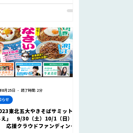
といいます）など、浪...
3年8月25日
読了時間: 2分
知らせ
023東北五大やきそばサミットin
え」 9/30（土）10/1（日）開
！ 応援クラウドファンディング