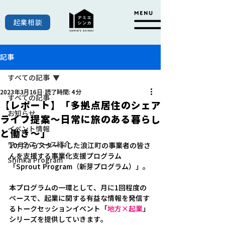
起業相談
記事
すべての記事
2023年3月16日
読了時間: 4分
すべての記事
【レポート】「多拠点居住のシェア
お知らせ
ライフ提案～日常に旅のある暮らし
イベント情報
と働き～」
ワークスペース紹介
10月からスタートした浪江町の事業者の皆さ
んを支援する事業化支援プログラム
Shinka Program
「Sprout Program（新芽プログラム）」。
本プログラムの一環として、月に1回程度の
ペースで、起業に関する有益な情報を発信す
るトークセッションイベント「
地方×起業
」
シリーズを提供していきます。