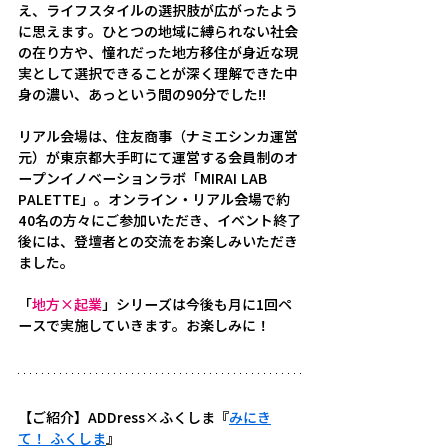
え、ライフスタイルの選択肢が広がったよう
に思えます。ひとつの地域に縛られない社会
の在り方や、憧れだった地方移住が身近な現
実として選択できることが深く理解できた中
身の濃い、あっという間の90分でした!!
リアル会場は、住友商事（ナミエシンカ運営
元）が東京都大手町にて運営する会員制のオ
ープンイノベーションラボ「MIRAI LAB 
PALETTE」。オンライン・リアル会場で約
40名の方々にご参加いただき、イベント終了
後には、登壇者との交流をお楽しみいただき
ました。
「
地方×起業
」シリーズは今後も月に1回ペ
ースで実施していきます。お楽しみに！
【ご紹介】
ADDress×ふくしま『
みにき
て！ ふくしま
』