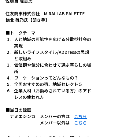
佐別当 隆志氏
住友商事株式会社　MIRAI LAB PALETTE
鎌北 雛乃氏【聞き手】
■トークテーマ
人と地域の可能性を広げる分散型社会の
実現
新しいライフスタイル/ADDressの思想
と取組み
価値観や気分に合わせて選ぶ暮らしの場
所
ワーケーションってどんなもの？
全国おすすめの宿、地域セレクト５
企業人材（お勤めされている方）のアド
レスの使われ方
■当日の録画
　ナミエシンカ　メンバーの方は　
こちら
　　　　　　　　メンバー以外は　
こちら