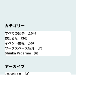
カテゴリー
7/25(木)12時～13時 シ
8/1(木) 19時～
すべての記事
（104）
104件の記事
ンカのランチ会開催しま
イベント「ナミ
お知らせ
（36）
36件の記事
す！
イチ」第1回【
イベント情報
（56）
56件の記事
開催します！
ワークスペース紹介
（7）
7件の記事
Shinka Program
（6）
6件の記事
アーカイブ
2024年7月
（4）
4件の記事
2024年6月
（1）
1件の記事
2024年5月
（2）
2件の記事
2024年4月
（4）
4件の記事
2024年3月
（7）
7件の記事
2024年2月
（4）
4件の記事
2024年1月
（2）
2件の記事