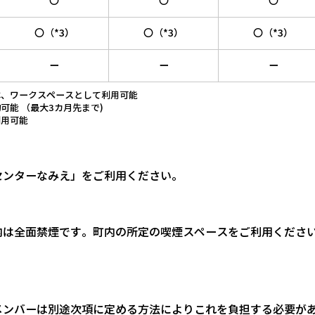
〇
〇
〇
〇（*3）
〇（*3）
〇（*3）
ー
ー
ー
は、ワークスペースとして利用可能
可能 （最大3カ月先まで)
利用可能
センターなみえ」をご利用ください。
内は全面禁煙です。町内の所定の喫煙スペースをご利用くださ
メンバーは別途次項に定める方法によりこれを負担する必要が