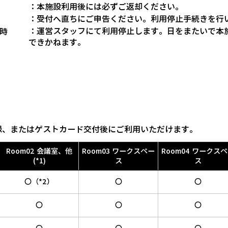
：本施設利用後には必ずご返却ください。
：受付へ直ちにご申告ください。利用停止手続きを行
：運営スタッフにて利用停止します。日をまたいで本
時
できかねます。
録、またはゲストカード交付後にご利用いただけます。
Room02 会議室、他
Room03 ワークスペー
Room04 ワークス
(*1)
ス
ス
〇（*2）
〇
〇
〇
〇
〇