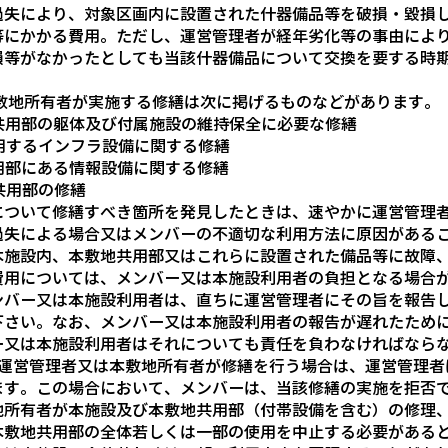
過失により、対象区画内に設置された什器備品等を破損・毀損
等にかかる費用。ただし、運営管理者が経年劣化等の事由によ
損等がなかったとしても当該什器備品について交換を要する時
敷地所有者が実施する修繕は次に掲げるものなどがあります。
地共用部の躯体及び付属施設の維持保全に必要な修繕
使用するインフラ設備に関する修繕
共用部にある情報設備に関する修繕
地共用部の修繕
について修繕すべき箇所を発見したときは、速やかに運営管理
過失による場合又はメンバーの不適切な利用方法に原因がある
本施設内、本敷地共用部又はこれらに設置された備品等に故障
費用については、メンバー又は本施設利用者の負担となる場合
ンバー又は本施設利用者は、直ちに運営管理者にその旨を報告
下さい。なお、メンバー又は本施設利用者の報告が遅れたため
ー又は本施設利用者はそれについても責任を負わなければなら
き運営管理者又は本敷地所有者が修繕を行う場合は、運営管理者
ます。この場合において、メンバーは、当該修繕の実施を拒否
地所有者が本施設及び本敷地共用部（付帯設備を含む）の修理
本敷地共用部の全体若しくは一部の使用を中止する必要がある