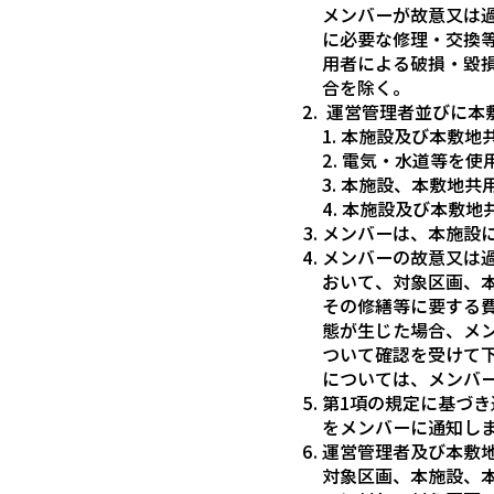
メンバーが故意又は
に必要な修理・交換
用者による破損・毀
合を除く。
運営管理者並びに本
1. 本施設及び本敷
2. 電気・水道等を
3. 本施設、本敷地
4. ​本施設及び本敷
メンバーは、本施設
メンバーの故意又は
おいて、対象区画、
その修繕等に要する
態が生じた場合、メ
ついて確認を受けて
については、メンバ
第1項の規定に基づ
をメンバーに通知し
運営管理者及び本敷
対象区画、本施設、