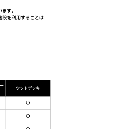
います。
施設を利用することは
ペー
ウッドデッキ
〇
〇