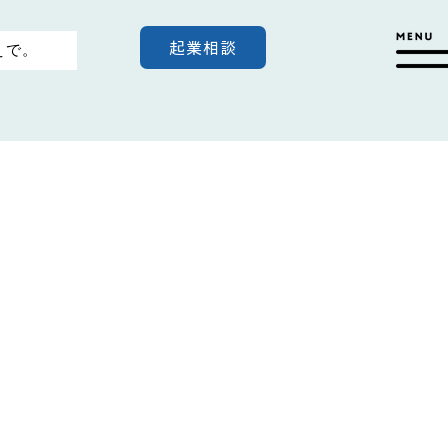
起業相談
えで。