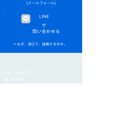
(メールフォーム)
LINE
で
問い合わせる​
→ なぜ、浪江で、挑戦するのか。
​トップページ
なぜ、なみえで。
(浪江町の魅力)
コミュニティ
ワークスペース
イベント
プログラム