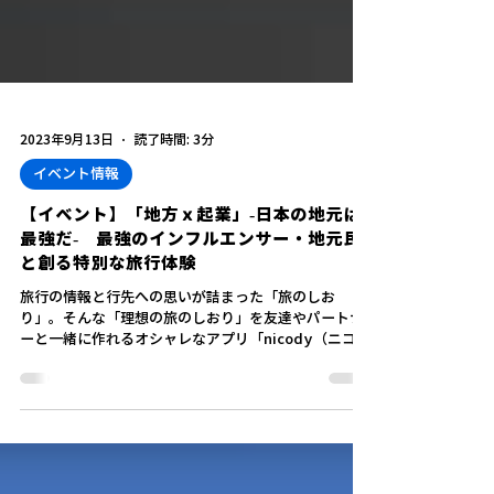
2023年9月13日
読了時間: 3分
イベント情報
【イベント】「地方ｘ起業」-日本の地元は
最強だ- 最強のインフルエンサー・地元民
と創る特別な旅行体験
旅行の情報と行先への思いが詰まった「旅のしお
り」。そんな「理想の旅のしおり」を友達やパートナ
ーと一緒に作れるオシャレなアプリ「nicody（ニコデ
ィ）」を運営する「結.JAPAN」の代表、福島県福島市
ご出身の中山雅久理（なかやま...