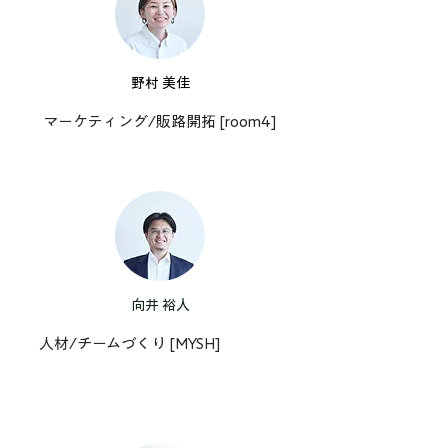
​野村 美佳
マーケティング/販路開拓 [room4]
向井 裕人
人材/チームづくり [MYSH]