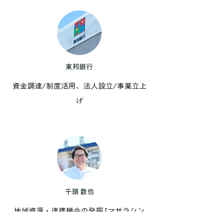
東邦銀行
資金調達/制度活用、法人設立/事業立上
げ
千頭 数也
地域資源・
連携機会の発掘 [マサラシン