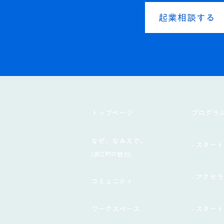
起業相談する
​トップページ
プログラ
なぜ、なみえで。
- スタート
(浪江町の魅力)
- アクセ
コミュニティ
ワークスペース
- スター