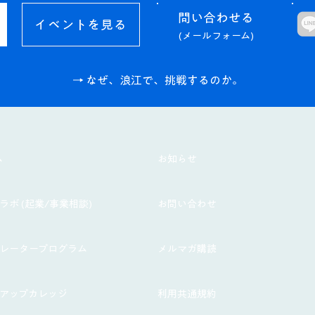
問い合わせる​
イベントを見る
(メールフォーム)
→ なぜ、浪江で、挑戦するのか。
ム
お知らせ
ラボ (起業/事業相談)
お問い合わせ
ラレータープログラム
メルマガ購読
トアップカレッジ
利用共通規約