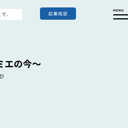
起業相談
えで。
ミエの今～
定）