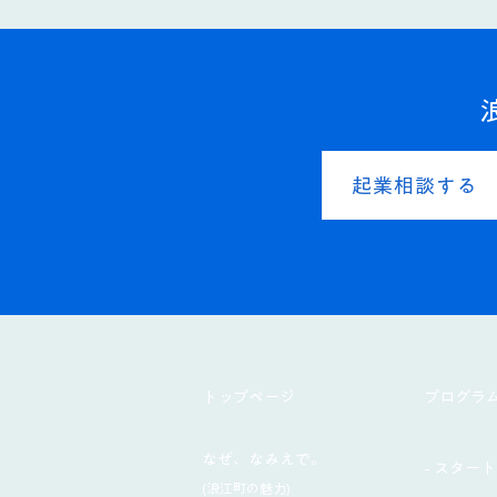
起業相談する
​トップページ
プログラ
なぜ、なみえで。
- スタート
(浪江町の魅力)