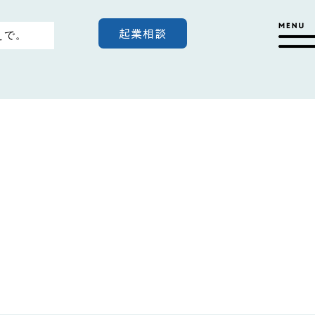
起業相談
えで。