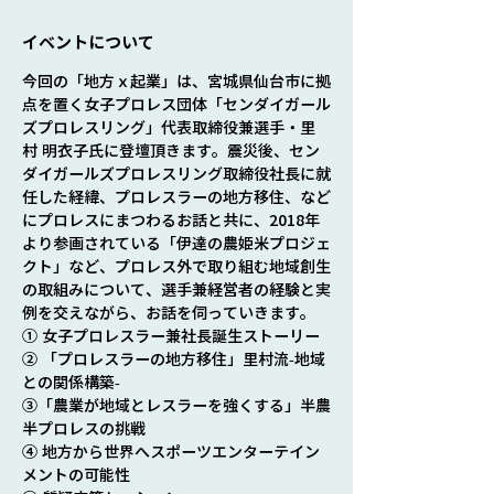
イベントについて
今回の「地方ｘ起業」は、宮城県仙台市に拠
点を置く女子プロレス団体「センダイガール
ズプロレスリング」代表取締役兼選手・里
村 明衣子氏に登壇頂きます。震災後、セン
ダイガールズプロレスリング取締役社長に就
任した経緯、プロレスラーの地方移住、など
にプロレスにまつわるお話と共に、2018年
より参画されている「伊達の農姫米プロジェ
クト」など、プロレス外で取り組む地域創生
の取組みについて、選手兼経営者の経験と実
例を交えながら、お話を伺っていきます。
① 女子プロレスラー兼社長誕生ストーリー
② 「プロレスラーの地方移住」里村流-地域
との関係構築-
③「農業が地域とレスラーを強くする」半農
半プロレスの挑戦
④ 地方から世界へスポーツエンターテイン
メントの可能性