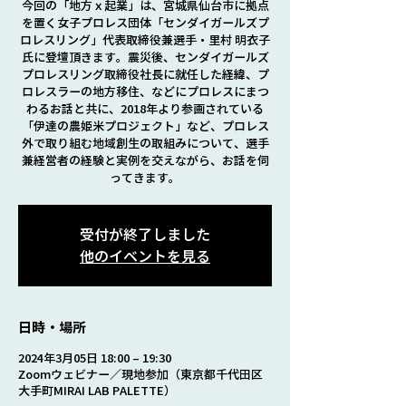
今回の「地方ｘ起業」は、宮城県仙台市に拠点
を置く女子プロレス団体「センダイガールズプ
ロレスリング」代表取締役兼選手・里村 明衣子
氏に登壇頂きます。震災後、センダイガールズ
プロレスリング取締役社長に就任した経緯、プ
ロレスラーの地方移住、などにプロレスにまつ
わるお話と共に、2018年より参画されている
「伊達の農姫米プロジェクト」など、プロレス
外で取り組む地域創生の取組みについて、選手
兼経営者の経験と実例を交えながら、お話を伺
ってきます。
受付が終了しました
他のイベントを見る
日時・場所
2024年3月05日 18:00 – 19:30
Zoomウェビナー／現地参加（東京都千代田区
大手町MIRAI LAB PALETTE）