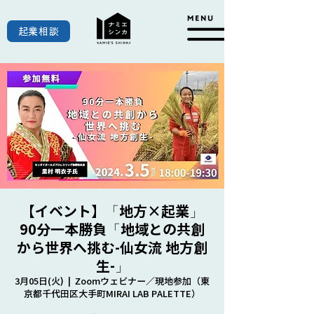
起業相談
【イベント】「地方×起業」
90分一本勝負「地域との共創
から世界へ挑む-仙女流 地方創
生-」
3月05日(火)
  |  
Zoomウェビナー／現地参加（東
京都千代田区大手町MIRAI LAB PALETTE）