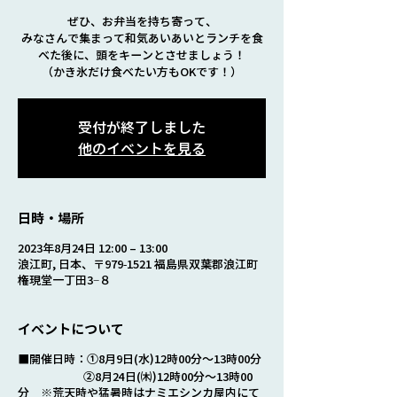
ぜひ、お弁当を持ち寄って、
みなさんで集まって和気あいあいとランチを食
べた後に、頭をキーンとさせましょう！
（かき氷だけ食べたい方もOKです！）
受付が終了しました
他のイベントを見る
日時・場所
2023年8月24日 12:00 – 13:00
浪江町, 日本、〒979-1521 福島県双葉郡浪江町
権現堂一丁田3−８
イベントについて
■開催日時：①8月9日(水)12時00分～13時00分
②8月24日(㈭)12時00分～13時00
分 ※荒天時や猛暑時はナミエシンカ屋内にて