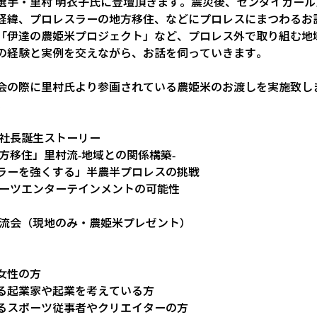
選手・里村 明衣子氏に登壇頂きます。震災後、センダイガー
経緯、プロレスラーの地方移住、などにプロレスにまつわるお話
「伊達の農姫米プロジェクト」など、プロレス外で取り組む地
の経験と実例を交えながら、お話を伺っていきます。
会の際に里村氏より参画されている農姫米のお渡しを実施致し
。
社長誕生ストーリー  
方移住」里村流-地域との関係構築-
ラーを強くする」半農半プロレスの挑戦
ポーツエンターテインメントの可能性
 
交流会（現地のみ・農姫米プレゼント）
女性の方
る起業家や起業を考えている方
るスポーツ従事者やクリエイターの方