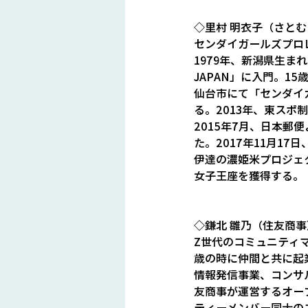
◇里村 明衣子（さと
センダイガールズプロ
1979年、新潟県生ま
JAPAN」に入門。15
仙台市にて「センダイ
る。2013年、東スポ
2015年7月、日本
た。2017年11月1
伊達の濃姫米プロジェク
女子王座を獲得する。
◇鎌北 雛乃（住友商事
Z世代のコミュニティ
歳の時に仲間と共に起
情報発信事業、コンサ
友商事が運営するオープ
ティーメンバー同士の