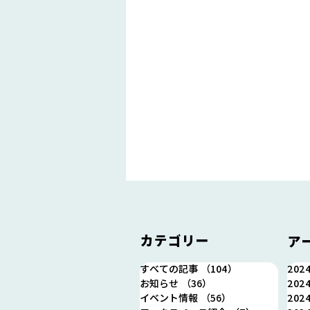
カテゴリー
ア
すべての記事
（104）
104件の記事
202
お知らせ
（36）
36件の記事
202
イベント情報
（56）
56件の記事
202
＼ももクロ・あーりん登壇！