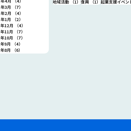
4年4月
（4）
4件の記事
1件の記事
1件の記事
地域活動
（1）
復興
（1）
起業支援イベン
のランチ会開催します！
ント
4年3月
（7）
7件の記事
1回
4年2月
（4）
4件の記事
す！
4年1月
（2）
2件の記事
3年12月
（4）
4件の記事
3年11月
（7）
7件の記事
3年10月
（7）
7件の記事
3年9月
（4）
4件の記事
3年8月
（6）
6件の記事