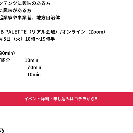
ンテンツに興味のある方
に興味がある方
起業家や事業者、地方自治体
AB PALETTE（リアル会場）/オンライン（Zoom）
月5日（火）18時～19時半
0min）
紹介　　　10min　
      　　　70min
 　　　 　10min
イベント詳細・申し込みはコチラから!!
乃