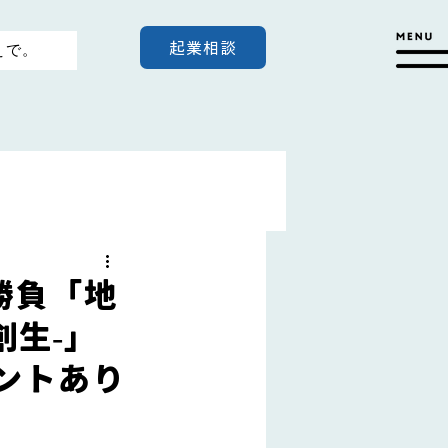
起業相談
えで。
勝負「地
創生-」
レゼントあり