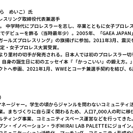
むら　めいこ）氏
レスリング取締役代表兼選手
れ。 中学時代にプロレスラーを志し、卒業とともに女子プロレス団
歳でデビューを飾る（当時最年少）。2005年、「GAEA JAPA
ガールズプロレスリング」の旗揚げに参加。2011年3月、震災
制定・女子プロレス大賞受賞。
郵便より里村の切手が発売される。日本人では初のプロレスラー切
7日、自身の誕生日に初のエッセイ本『「かっこいい」の鍛え方。』
トへ参画、2021年1月、WWEとコーチ兼選手契約を結び、6月1
）
マネージャー。学生の頃からジャンルを問わないコミュニティ活
業。まちづくりに自ら深く関わるため、人口7,000人の町に移
ルティング事業、コミュニティスペース運営などを行ってきた。
ン・イノベーション・ラボMIRAI LAB PALETTEにジョイ
コミュニケーション活性化、マッチング、コミュニティ形成や