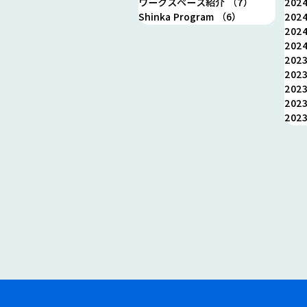
ワークスペース紹介
（7）
7件の記事
202
／ イベント【ナミエでゼロイ
Shinka Program
（6）
6件の記事
202
チ】 食で地方を豊かに ～移
202
住したい町No.1での起業から
202
支援まで～ 8/1(木) 19時～
202
202
20時半
202
202
202