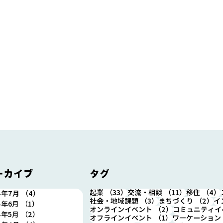
ーカイブ
タグ
33件の記事
11件の記事
起業
（33）
交流・相談
（11）
移住
（4）
4年7月
（4）
4件の記事
3件の記事
2
社会・地域課題
（3）
まちづくり
（2）
イ
4年6月
（1）
1件の記事
2件の記事
オンラインイベント
（2）
コミュニティイ
4年5月
（2）
2件の記事
1件の記事
オフラインイベント
（1）
ワ―ケーション
7/25(木)12時～13時 シンカ
8/1