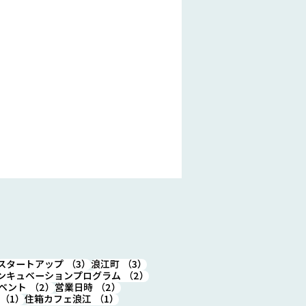
4件の記事
3件の記事
3件の記事
スタートアップ
（3）
浪江町
（3）
件の記事
2件の記事
ンキュベーションプログラム
（2）
2件の記事
2件の記事
ベント
（2）
営業日時
（2）
1件の記事
1件の記事
（1）
住箱カフェ浪江
（1）
(木) 19時～20時半 新イベ