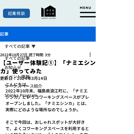
起業相談
記事
すべての記事
2022年10月27日
読了時間: 3分
すべての記事
【ユーザー体験記①】「ナミエシン
お知らせ
カ」使ってみた
イベント情報
更新日：
2024年3月14日
こんにちは。
ワークスペース紹介
2022年10月末、福島県浪江町に、「ナミエ
Shinka Program
シンカ」というコワーキングスペースがプレ
オープンしました。「ナミエシンカ」とは、
実際にどのような場所なのでしょうか。
そこで今回は、おしゃれスポットが大好き
で、よくコワーキングスペースを利用すると