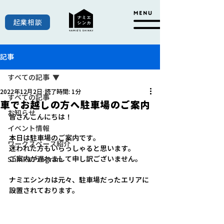
起業相談
記事
すべての記事
2022年12月2日
読了時間: 1分
すべての記事
車でお越しの方へ駐車場のご案内
お知らせ
皆さんこんにちは！
イベント情報
本日は駐車場のご案内です。
ワークスペース紹介
迷われた方もいらっしゃると思います。
ご案内が遅れまして申し訳ございません。
Shinka Program
ナミエシンカは元々、駐車場だったエリアに
設置されております。