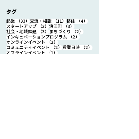
タグ
33件の記事
11件の記事
4件の記事
起業
（33）
交流・相談
（11）
移住
（4）
3件の記事
3件の記事
スタートアップ
（3）
浪江町
（3）
3件の記事
2件の記事
社会・地域課題
（3）
まちづくり
（2）
2件の記事
インキュベーションプログラム
（2）
2件の記事
オンラインイベント
（2）
2件の記事
2件の記事
コミュニティイベント
（2）
営業日時
（2）
1件の記事
オフラインイベント
（1）
1件の記事
1件の記事
ワ―ケーション
（1）
住箱カフェ浪江
（1）
1件の記事
1件の記事
地域活動
（1）
復興
（1）
1件の記事
起業支援イベント
（1）
浪江での起業、一歩目を踏み出しませんか。
起業相談する
イベントを見る