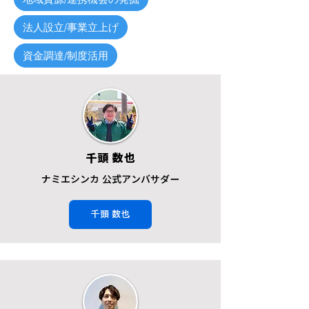
法人設立/事業立上げ
資金調達/制度活用
千頭 数也
ナミエシンカ 公式アンバサダー
千頭 数也