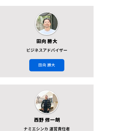
田向 勝大
ビジネスアドバイザー
田向 勝大
西野 修一朗
ナミエシンカ 運営責任者