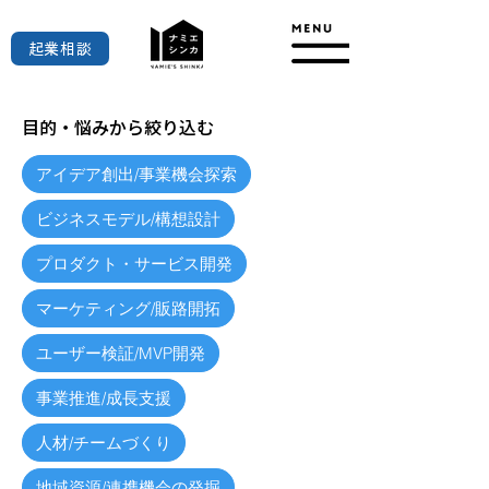
起業相談
目的・悩みから絞り込む
アイデア創出/事業機会探索
ビジネスモデル/構想設計
プロダクト・サービス開発
マーケティング/販路開拓
ユーザー検証/MVP開発
事業推進/成長支援
人材/チームづくり
地域資源/連携機会の発掘