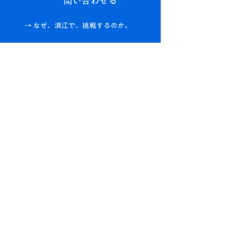
問い合わせる​
→ なぜ、浪江で、挑戦するのか。
​トップページ
なぜ、なみえで。
(浪江町の魅力)
コミュニティ
ワークスペース
イベント
プログラム
- スタートラボ (起業/事業相談)
- アクセラレータープログラム
- スタートアップカレッジ