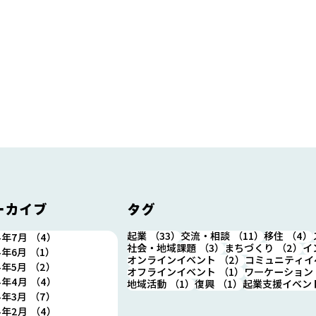
ーカイブ
タグ
33件の記事
11件の記事
起業
（33）
交流・相談
（11）
移住
（4）
4年7月
（4）
4件の記事
3件の記事
2
社会・地域課題
（3）
まちづくり
（2）
イ
4年6月
（1）
1件の記事
2件の記事
オンラインイベント
（2）
コミュニティイ
4年5月
（2）
2件の記事
1件の記事
オフラインイベント
（1）
ワ―ケーション
「住箱カフェ浪江」営業日/営
【重
4年4月
（4）
4件の記事
1件の記事
1件の記事
地域活動
（1）
復興
（1）
起業支援イベン
業時間 変更のおしらせ
期間
4年3月
（7）
7件の記事
日(火
4年2月
（4）
4件の記事