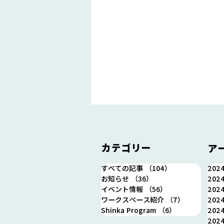
カテゴリー
ア
すべての記事
（104）
104件の記事
202
お知らせ
（36）
36件の記事
202
イベント情報
（56）
56件の記事
202
浪江町ブランドブックを公開
ワークスペース紹介
（7）
7件の記事
202
しました
Shinka Program
（6）
6件の記事
202
202