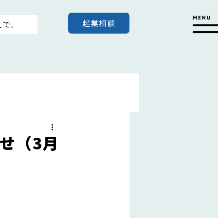
起業相談
えで。
せ（3月