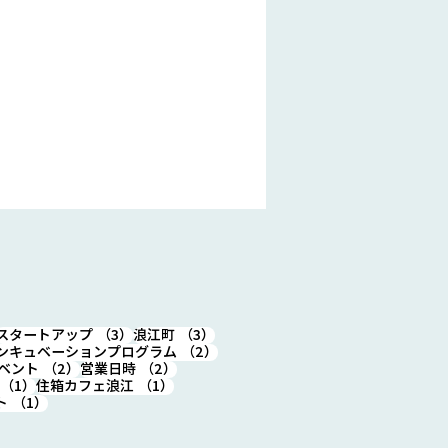
4件の記事
3件の記事
3件の記事
スタートアップ
（3）
浪江町
（3）
件の記事
2件の記事
ンキュベーションプログラム
（2）
2件の記事
2件の記事
ベント
（2）
営業日時
（2）
1件の記事
1件の記事
（1）
住箱カフェ浪江
（1）
要】ゴールデンウィーク
1件の記事
ト
（1）
休業のお知らせ 4月30
)～5月2日(木)