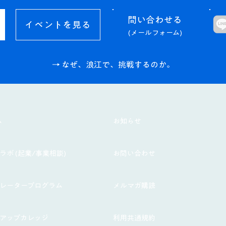
問い合わせる​
イベントを見る
(メールフォーム)
→ なぜ、浪江で、挑戦するのか。
ム
お知らせ
ラボ (起業/事業相談)
お問い合わせ
ラレータープログラム
メルマガ購読
トアップカレッジ
利用共通規約