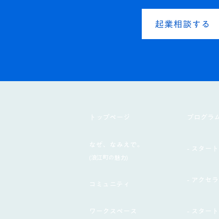
起業相談する
​トップページ
プログラ
なぜ、なみえで。
- スタート
(浪江町の魅力)
- アクセ
コミュニティ
ワークスペース
- スター