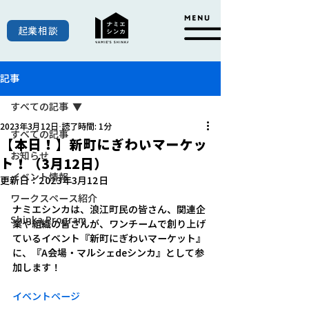
起業相談
記事
すべての記事
2023年3月12日
読了時間: 1分
すべての記事
【本日！】新町にぎわいマーケッ
お知らせ
ト！（3月12日）
イベント情報
更新日：
2023年3月12日
ワークスペース紹介
ナミエシンカは、浪江町民の皆さん、関連企
Shinka Program
業や組織の皆さんが、ワンチームで創り上げ
ているイベント『新町にぎわいマーケット』
に、『A会場・マルシェdeシンカ』として参
加します！
イベントページ