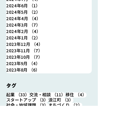
2024年6月
（1）
1件の記事
2024年5月
（2）
2件の記事
2024年4月
（4）
4件の記事
2024年3月
（7）
7件の記事
2024年2月
（4）
4件の記事
2024年1月
（2）
2件の記事
2023年12月
（4）
4件の記事
2023年11月
（7）
7件の記事
2023年10月
（7）
7件の記事
2023年9月
（4）
4件の記事
2023年8月
（6）
6件の記事
タグ
33件の記事
11件の記事
4件の記事
起業
（33）
交流・相談
（11）
移住
（4）
3件の記事
3件の記事
スタートアップ
（3）
浪江町
（3）
3件の記事
2件の記事
社会・地域課題
（3）
まちづくり
（2）
2件の記事
インキュベーションプログラム
（2）
2件の記事
オンラインイベント
（2）
2件の記事
2件の記事
コミュニティイベント
（2）
営業日時
（2）
1件の記事
オフラインイベント
（1）
1件の記事
1件の記事
ワ―ケーション
（1）
住箱カフェ浪江
（1）
1件の記事
1件の記事
地域活動
（1）
復興
（1）