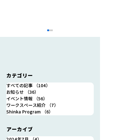
カテゴリー
7/25(木)12時～13時 シ
8/1(木) 19時～
すべての記事
（104）
104件の記事
ンカのランチ会開催しま
イベント「ナミ
お知らせ
（36）
36件の記事
す！
イチ」第1回【
イベント情報
（56）
56件の記事
開催します！
ワークスペース紹介
（7）
7件の記事
Shinka Program
（6）
6件の記事
アーカイブ
2024年7月
（4）
4件の記事