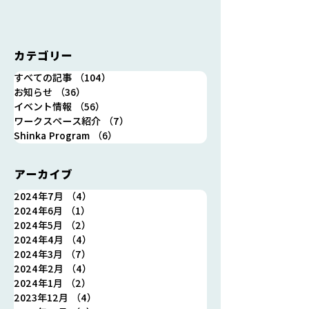
カテゴリー
「住箱カフェ浪江」営業
【重要】ゴール
すべての記事
（104）
104件の記事
日/営業時間 変更のおしら
ーク 期間休業
お知らせ
（36）
36件の記事
せ
せ 4月30日(火
イベント情報
（56）
56件の記事
日(木)
ワークスペース紹介
（7）
7件の記事
Shinka Program
（6）
6件の記事
アーカイブ
2024年7月
（4）
4件の記事
2024年6月
（1）
1件の記事
2024年5月
（2）
2件の記事
2024年4月
（4）
4件の記事
2024年3月
（7）
7件の記事
2024年2月
（4）
4件の記事
2024年1月
（2）
2件の記事
2023年12月
（4）
4件の記事