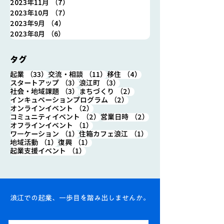
2023年11月
（7）
7件の記事
2023年10月
（7）
7件の記事
2023年9月
（4）
4件の記事
2023年8月
（6）
6件の記事
タグ
33件の記事
11件の記事
4件の記事
起業
（33）
交流・相談
（11）
移住
（4）
3件の記事
3件の記事
スタートアップ
（3）
浪江町
（3）
3件の記事
2件の記事
社会・地域課題
（3）
まちづくり
（2）
2件の記事
インキュベーションプログラム
（2）
2件の記事
オンラインイベント
（2）
2件の記事
2件の記事
コミュニティイベント
（2）
営業日時
（2）
1件の記事
オフラインイベント
（1）
1件の記事
1件の記事
ワ―ケーション
（1）
住箱カフェ浪江
（1）
1件の記事
1件の記事
地域活動
（1）
復興
（1）
1件の記事
起業支援イベント
（1）
浪江での起業、一歩目を踏み出しませんか。