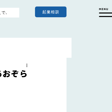
起業相談
えで。
あおぞら