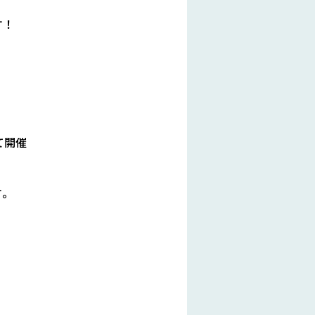
す！
て開催
す。