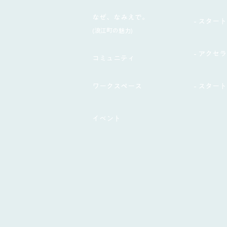
なぜ、なみえで。
- スタート
(浪江町の魅力)
- アクセ
コミュニティ
ワークスペース
- スター
イベント