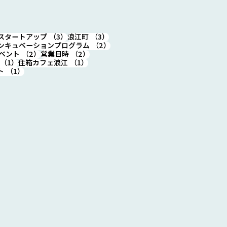
4件の記事
3件の記事
3件の記事
スタートアップ
（3）
浪江町
（3）
件の記事
2件の記事
ンキュベーションプログラム
（2）
2件の記事
2件の記事
ベント
（2）
営業日時
（2）
1件の記事
1件の記事
（1）
住箱カフェ浪江
（1）
(木) 19時～20時半 新イベ
1件の記事
ト
（1）
「ナミエでゼロイチ」第
【起業ｘ食】開催しま