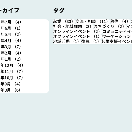
ーカイブ
タグ
33件の記事
11件の記事
起業
（33）
交流・相談
（11）
移住
（4）
4年7月
（4）
4件の記事
3件の記事
2
社会・地域課題
（3）
まちづくり
（2）
イ
4年6月
（1）
1件の記事
2件の記事
オンラインイベント
（2）
コミュニティイ
4年5月
（2）
2件の記事
1件の記事
オフラインイベント
（1）
ワ―ケーション
7/25(木)12時～13時 シンカ
8/1
4年4月
（4）
4件の記事
1件の記事
1件の記事
地域活動
（1）
復興
（1）
起業支援イベン
のランチ会開催します！
ント
4年3月
（7）
7件の記事
1回
4年2月
（4）
4件の記事
す！
4年1月
（2）
2件の記事
3年12月
（4）
4件の記事
3年11月
（7）
7件の記事
3年10月
（7）
7件の記事
3年9月
（4）
4件の記事
3年8月
（6）
6件の記事