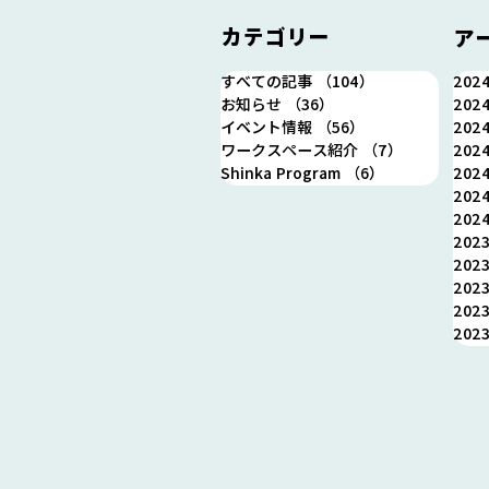
カテゴリー
ア
すべての記事
（104）
104件の記事
202
お知らせ
（36）
36件の記事
202
イベント情報
（56）
56件の記事
202
＼ももクロ・あーりん登壇！
ワークスペース紹介
（7）
7件の記事
202
／ イベント【ナミエでゼロイ
Shinka Program
（6）
6件の記事
202
チ】 食で地方を豊かに ～移
202
住したい町No.1での起業から
202
支援まで～ 8/1(木) 19時～
202
202
20時半
202
202
202