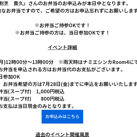
割烹　貴久』さんのお弁当のお申込みが本日中となります。
敵なお弁当ですので、ご希望の方はお申込忘れずにお願いしま
※お弁当ご持参OKです！
※お弁当ご持参の方は、当日参加OKです！
イベント詳細
月)12時00分～13時00分　※雨天時はナミエシンカRoom4に
お弁当を申込される方はお弁当代のお支払がございます。
日参加OK
お弁当希望の方は7月28日(金)までに申込をお願いいたしま
当(スープ付)　1,000円税込
当(スープ付)　    800円税込
お支払は当日現金のみとなります。
お申込みはこちら
過去のイベント開催風景