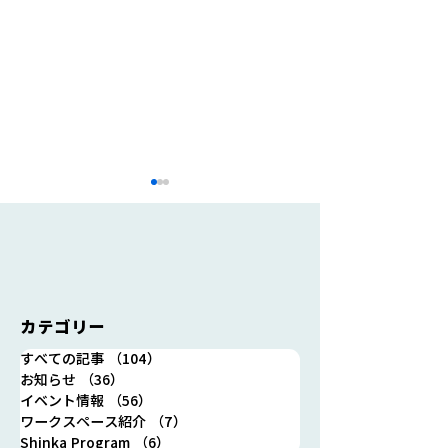
カテゴリー
7/25(木)12時～13時 シ
8/1(木) 19時～
すべての記事
（104）
104件の記事
ンカのランチ会開催しま
イベント「ナミ
お知らせ
（36）
36件の記事
す！
イチ」第1回【
イベント情報
（56）
56件の記事
開催します！
ワークスペース紹介
（7）
7件の記事
Shinka Program
（6）
6件の記事