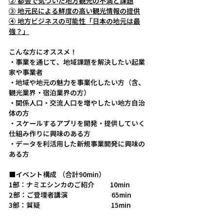
② 都会で気づいた地方観光の不満と課題
③ 地元民による鮮度の高い観光情報の提供
④ 地方ビジネスの可能性「日本の地元は最
強？」
こんな方にオススメ！
・事業を通じて、地域課題を解決したい起業
家や事業者
・地域や地元の魅力を事業化したい方（含、
観光業界・宿泊業界の方）
・関係人口・交流人口を増やしたい地方自治
体の方
・スケールするアプリを開発・提供していく
仕組み作りに興味のある方
・データを利活用した新規事業開発に興味の
ある方
■イベント構成 （合計90min）
1部：ナミエシンカのご紹介　　 10min
2部：ご登壇者講演　　   　　　  65min
3部：質疑　　　　　　　 　　    15min