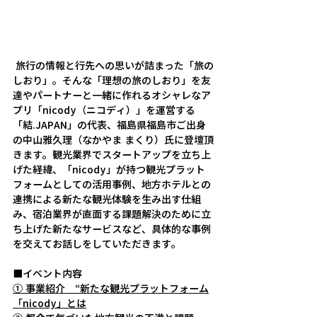
 旅行の情報と行先への思いが詰まった「旅の
しおり」。そんな「理想の旅のしおり」を友
達やパートナーと一緒に作れるオシャレなア
プリ「nicody（ニコディ）」を運営する
「結.JAPAN」の代表、福島県福島市ご出身
の中山雅久理（なかやま まくり）氏に登壇頂
きます。観光業界でスタートアップを立ち上
げた経緯、「nicody」が持つ観光プラット
フォームとしての活用事例、地方ホテルとの
連携による新たな観光体験を生み出す仕組
み、宿泊業界が直面する課題解決のために立
ち上げた新たなサービスなど、具体的な事例
を交えてお話しをしていただきます。
■イベント内容
① 事業紹介　“新たな観光プラットフォーム
「nicody」とは