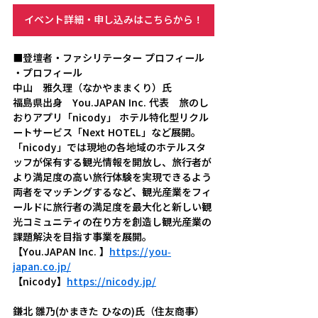
イベント詳細・申し込みはこちらから！
■登壇者・ファシリテーター プロフィール
・プロフィール
中山　雅久理（なかやままくり）氏
福島県出身　You.JAPAN Inc. 代表　旅のし
おりアプリ「nicody」 ホテル特化型リクル
ートサービス「Next HOTEL」など展開。
「nicody」では現地の各地域のホテルスタ
ッフが保有する観光情報を開放し、旅行者が
より満足度の高い旅行体験を実現できるよう
両者をマッチングするなど、観光産業をフィ
ールドに旅行者の満足度を最大化と新しい観
光コミュニティの在り方を創造し観光産業の
課題解決を目指す事業を展開。
【You.JAPAN Inc. 】
https://you-
japan.co.jp/
【nicody】
https://nicody.jp/
鎌北 雛乃(かまきた ひなの)氏（住友商事）