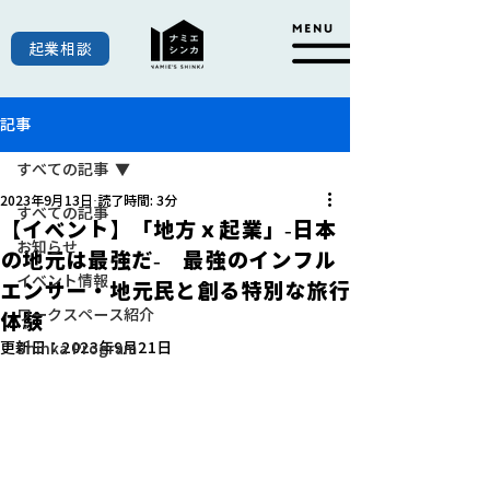
起業相談
記事
すべての記事
2023年9月13日
読了時間: 3分
すべての記事
【イベント】「地方ｘ起業」-日本
お知らせ
の地元は最強だ- 最強のインフル
イベント情報
エンサー・地元民と創る特別な旅行
ワークスペース紹介
体験
更新日：
2023年9月21日
Shinka Program