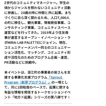
Z世代のコミュニティマネージャー。学生の
頃からジャンルを問わないコミュニティ活動
に参画し、20歳の時に仲間と共に起業。まち
づくりに自ら深く関わるため、人口7,000人
の町に移住し、観光事業、情報発信事業、コ
ンサルティング事業、コミュニティスペース
運営などを行ってきた。2019年より住友商
事が運営するオープン・イノベーション・ラ
ボMIRAI LAB PALETTEにジョイン。現在、
コミュニティーメンバー同士のコミュニケー
ション活性化、マッチング、コミュニティ形
成や活性化のためのプログラム企画・運営、
PR活動などに挑戦中。
本イベントは、浪江町の事業者の皆さんを支
援する事業化支援プログラム
「Sprout 
Program（新芽プログラム）」
の一環とし
て、月に1回程度のペースで、起業に関する
有益な情報を発信するトークセッションイベ
ント
「地方×起業」
シリーズの第八弾です！