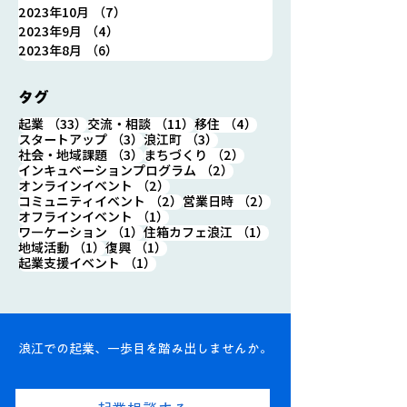
2023年10月
（7）
7件の記事
2023年9月
（4）
4件の記事
2023年8月
（6）
6件の記事
タグ
33件の記事
11件の記事
4件の記事
起業
（33）
交流・相談
（11）
移住
（4）
3件の記事
3件の記事
スタートアップ
（3）
浪江町
（3）
3件の記事
2件の記事
社会・地域課題
（3）
まちづくり
（2）
2件の記事
インキュベーションプログラム
（2）
2件の記事
オンラインイベント
（2）
2件の記事
2件の記事
コミュニティイベント
（2）
営業日時
（2）
1件の記事
オフラインイベント
（1）
1件の記事
1件の記事
ワ―ケーション
（1）
住箱カフェ浪江
（1）
1件の記事
1件の記事
地域活動
（1）
復興
（1）
1件の記事
起業支援イベント
（1）
浪江での起業、一歩目を踏み出しませんか。