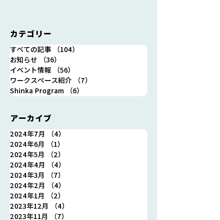
カテゴリー
「住箱カフェ浪江」営業
【重要】ゴール
すべての記事
（104）
104件の記事
日/営業時間 変更のおしら
ーク 期間休業
お知らせ
（36）
36件の記事
せ
せ 4月30日(火
イベント情報
（56）
56件の記事
日(木)
ワークスペース紹介
（7）
7件の記事
Shinka Program
（6）
6件の記事
アーカイブ
2024年7月
（4）
4件の記事
2024年6月
（1）
1件の記事
2024年5月
（2）
2件の記事
2024年4月
（4）
4件の記事
2024年3月
（7）
7件の記事
2024年2月
（4）
4件の記事
2024年1月
（2）
2件の記事
2023年12月
（4）
4件の記事
2023年11月
（7）
7件の記事